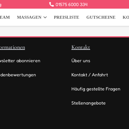
g
01575 6000 334
TEAM
MASSAGEN
PREISLISTE
GUTSCHEINE
K
Es befinden sich keine Produkte im Warenkorb.
ormationen
Kontakt
sletter abonnieren
Über uns
ndenbewertungen
Kontakt / Anfahrt
Häufig gestellte Fragen
Stellenangebote