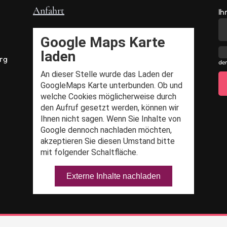
Anfahrt
Ih
rg
der